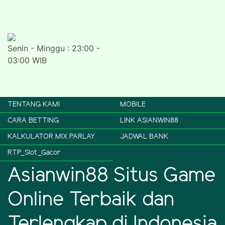
Senin - Minggu : 23:00 -
03:00 WIB
TENTANG KAMI
MOBILE
CARA BETTING
LINK ASIANWIN88
KALKULATOR MIX PARLAY
JADWAL BANK
RTP_Slot_Gacor
Asianwin88 Situs Game
Online Terbaik dan
Terlengkap di Indonesia