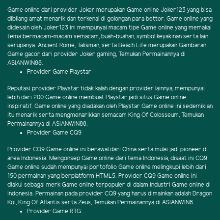
Game online dari provider Joker merupakan Game online Joker123 yang bisa
dibilang amat menarik dan terkenal di golongan para bettor. Game online yang
didesain oleh Joker123 ini mempunyai macam tipe Game online yang memakai
tema bermacam-macam semacam, buah-buahan, symbol keyakinan serta lain
serupanya. Ancient Rome, Talisman, serta Beach Life merupakan Gambaran
Game gacor dari provider Joker gaming, Temukan Permainannya di
ASIANWIN88.
Provider Game Playstar
Reputasi provider Playstar tidak kalah dengan provider lainnya, mempunyai
lebih dari 200 Game online membuat Playstar jadi situs Game online
inspiratif. Game online yang diadakan oleh Playstar Game online ini sedemikian
itu menarik serta mengmenarikkan semacam King Of Colosseum, Temukan
Permainannya di ASIANWIN88.
Provider Game CQ9
Provider CQ9 Game online ini berawal dari China serta mulai jadi pioneer di
area Indonesia. Mengonsep Game online dari tema Indonesia, disaat ini CQ9
Game online sudah mempunyai portofolio Game online melingkupi lebih dari
150 permainan yang berplatform HTML5. Provider CQ9 Game online ini
diakui sebagai merk Game online terpopuler di dalam industri Game online di
Indonesia. Permainan pada provider CQ9 yang harus dimainkan adalah Dragon
Koi, King Of Atlantis serta Zeus, Temukan Permainannya di ASIANWIN8.
Provider Game RTG