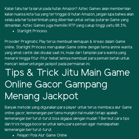
Kalian tahu harta karun pada hutan Amazon? Aztec Games akan memberikan
kalian nuansa kota tua yang tertinggal di hutan Amazon, jangan lupa bahwa akan
selalu ada harta berlimbah yang diberikan untuk setiap putaran Game yang
dimainkan. Aztec Games juga memiliki RTP yang cukup tinggi yaitu 98.3%.
Starlight Princess
Provider Pragmatic Play terus membuat kemajuan & kreasi dalam Game
online. Starlight Princess merupakan Game online dengan tema anime wanita
yang amat cantik dan disukai saat ini, mulai dari tampilan para wanita yang
menarik hingga fitur-fitur hebat lainnya membuat para pemain betah untuk
mencari keberuntungan jackpot pada permainan ini.
Tips & Trick Jitu Main Game
Online Gacor Gampang
Menang Jackpot
Banyak metode yang digunakan para player untuk terus membaca alur Game
online gacor, kemenangan pertama mungkin hal mudah tetapi apakah
kemenangan berturut-turut bisa digapai dengan mudah ? Berikut cara tips
dan trick hingga bocoran untuk kamu para pemain agar mendapatkan
kemenangan berturut-turut.
Pelajari Pola Alur Game Online