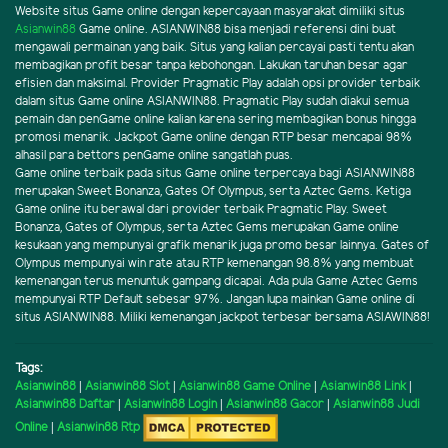
Website situs Game online dengan kepercayaan masyarakat dimiliki situs
Asianwin88
Game online. ASIANWIN88 bisa menjadi referensi dini buat
mengawali permainan yang baik. Situs yang kalian percayai pasti tentu akan
membagikan profit besar tanpa kebohongan. Lakukan taruhan besar agar
efisien dan maksimal. Provider Pragmatic Play adalah opsi provider terbaik
dalam situs Game online ASIANWIN88. Pragmatic Play sudah diakui semua
pemain dan penGame online kalian karena sering membagikan bonus hingga
promosi menarik. Jackpot Game online dengan RTP besar mencapai 98%
alhasil para bettors penGame online sangatlah puas.
Game online terbaik pada situs Game online terpercaya bagi ASIANWIN88
merupakan Sweet Bonanza, Gates Of Olympus, serta Aztec Gems. Ketiga
Game online itu berawal dari provider terbaik Pragmatic Play. Sweet
Bonanza, Gates of Olympus, serta Aztec Gems merupakan Game online
kesukaan yang mempunyai grafik menarik juga promo besar lainnya. Gates of
Olympus mempunyai win rate atau RTP kemenangan 98.8% yang membuat
kemenangan terus menuntuk gampang dicapai. Ada pula Game Aztec Gems
mempunyai RTP Default sebesar 97%. Jangan lupa mainkan Game online di
situs ASIANWIN88. Miliki kemenangan jackpot terbesar bersama ASIAWIN88!
Tags:
Asianwin88
|
Asianwin88 Slot
|
Asianwin88 Game Online
|
Asianwin88 Link
|
Asianwin88 Daftar
|
Asianwin88 Login
|
Asianwin88 Gacor
|
Asianwin88 Judi
Online
|
Asianwin88 Rtp