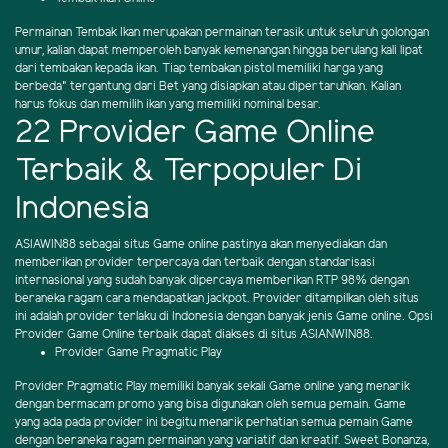
Permainan Tembak Ikan merupakan permainan terasik untuk seluruh golongan
umur, kalian dapat memperoleh banyak kemenangan hingga berulang kali lipat
dari tembakan kepada ikan. Tiap tembakan pistol memiliki harga yang
berbeda" tergantung dari Bet yang disiapkan atau dipertaruhkan. Kalian
harus fokus dan memilih ikan yang memiliki nominal besar.
22 Provider Game Online
Terbaik & Terpopuler Di
Indonesia
ASIAWIN88 sebagai situs Game online pastinya akan menyediakan dan
memberikan provider terpercaya dan terbaik dengan standarisasi
internasional yang sudah banyak dipercaya memberikan RTP 98% dengan
beraneka ragam cara mendapatkan jackpot. Provider ditampilkan oleh situs
ini adalah provider terlaku di Indonesia dengan banyak jenis Game online. Opsi
Provider Game Online terbaik dapat diakses di situs ASIANWIN88.
Provider Game Pragmatic Play
Provider Pragmatic Play memiliki banyak sekali Game online yang menarik
dengan bermacam promo yang bisa digunakan oleh semua pemain. Game
yang ada pada provider ini begitu menarik perhatian semua pemain Game
dengan beraneka ragam permainan yang variatif dan kreatif. Sweet Bonanza,